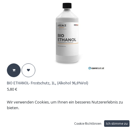
BIO ETHANOL- Frostschutz, 1L, (Alkohol 96,6%Vol)
5,80
€
BIO ETHANOL (Alkohol 96,6 % VOL)
Gefahr. Flüssigkeit und Dampf leicht entzündbar.
Wir verwenden Cookies, um Ihnen ein besseres Nutzererlebnis zu
Verursacht schwere Augenreizung.
bieten.
Darf nicht in die Hände von Kindern gelangen.
Von Hitze, heißen Oberflächen, Funken, offenen Flammen und anderen
Zündquellen
Cookie Richtlinien
Ich stimme zu
fernhalten.
Nicht rauchen. Augenschutz / Gesichtsschutz tragen.