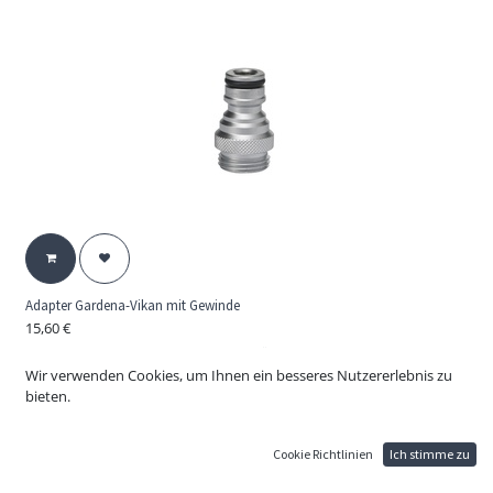
Adapter Gardena-Vikan mit Gewinde
15,60
€
Gardena-Vikan mit Gewinde. Adapter für Vikan Wasserdurchlauf-
Transport-Systeme.
Wir verwenden Cookies, um Ihnen ein besseres Nutzererlebnis zu
bieten.
Material: verchromtes Messing
Kupplungsgröße: 1/2 "
Druck: max. 25 Bar
Cookie Richtlinien
Ich stimme zu